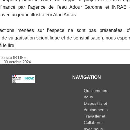
ofinancé par l’agence de l’eau Adour Garonne et INRAE
 avec un jeune illustrateur Alan Anras.
actions menées sur l’espèce ne sont pas présentées, c’
de vulgarisation scientifique et de sensibilisation, nous espé
 le lire !
ipe site IR-LIFE
n :
09 octobre 2024
NAVIGATION
Qui sommes-
nous
Dispositifs et
équipements
Travailler et
Collaborer
avec nous